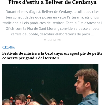
Fires d’estiu a Bellver de Cerdanya
Durant el mes d’agost, Bellver de Cerdanya acull dues cites
ben consolidades que posen en valor l’artesania, els oficis
tradicionals i els productes del territori. Tant la Fira d’Artesans i
Oficis com la Fira de Sant Llorenç conviden a passejar pels
carrers del poble, descobrir elaboracions de proxi …
30 juliol del 2026
CERDANYA
Festivals de música a la Cerdanya: un agost ple de petits
concerts per gaudir del territori