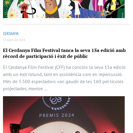
CERDANYA
13 agost del 2024
El Cerdanya Film Festival tanca la seva 15a edició amb
rècord de participació i èxit de públic
El Cerdanya Film Festival (CFF) ha conclòs la seva 15a edició
amb un èxit rotund, tant en assistència com en repercussió.
Més de 5.500 espectadors van gaudir de les 160 pel·lícules
projectades, mentre …