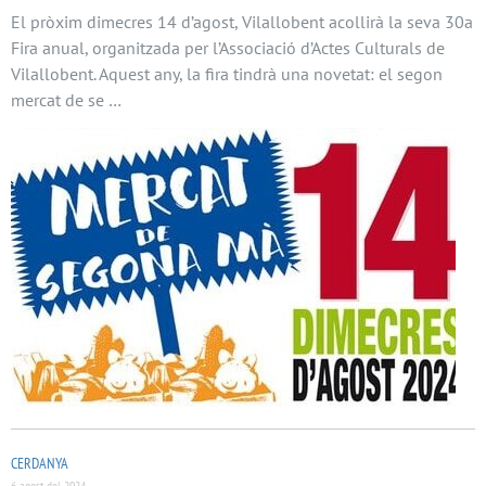
El pròxim dimecres 14 d’agost, Vilallobent acollirà la seva 30a
Fira anual, organitzada per l’Associació d’Actes Culturals de
Vilallobent. Aquest any, la fira tindrà una novetat: el segon
mercat de se …
CERDANYA
6 agost del 2024