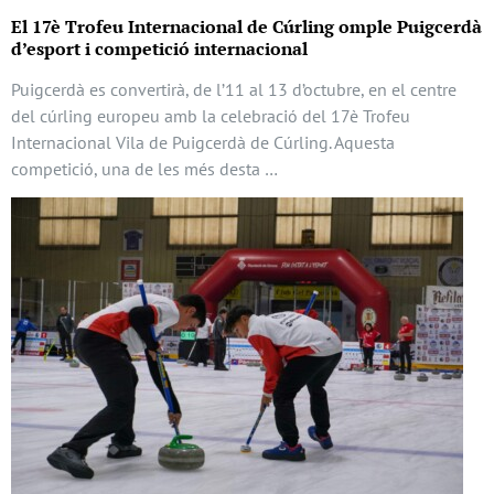
El 17è Trofeu Internacional de Cúrling omple Puigcerdà
d’esport i competició internacional
Puigcerdà es convertirà, de l’11 al 13 d’octubre, en el centre
del cúrling europeu amb la celebració del 17è Trofeu
Internacional Vila de Puigcerdà de Cúrling. Aquesta
competició, una de les més desta …