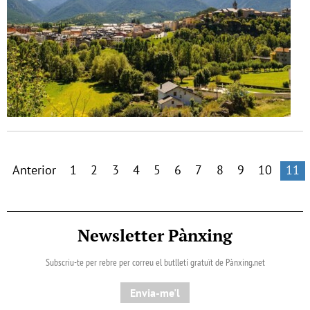
Anterior
1
2
3
4
5
6
7
8
9
10
11
Newsletter Pànxing
Subscriu-te per rebre per correu el butlletí gratuït de Pànxing.net​
Envia-me'l