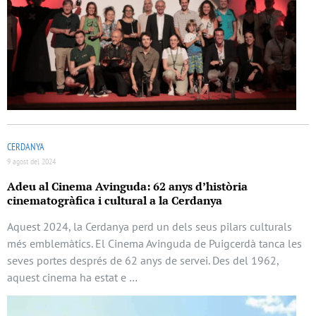
CERDANYA
9 agost del 2024
Adeu al Cinema Avinguda: 62 anys d’història
cinematogràfica i cultural a la Cerdanya
Aquest 2024, la Cerdanya perd un dels seus pilars culturals
més emblemàtics. El Cinema Avinguda de Puigcerdà tanca les
seves portes després de 62 anys de servei. Des del 1962,
aquest cinema ha estat e …