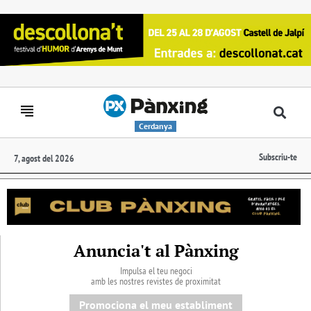
Cerdanya
Subscriu-te
7, agost del 2026
Anuncia't al Pànxing
Impulsa el teu negoci
amb les nostres revistes de proximitat
Promociona el meu establiment