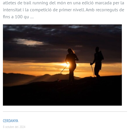
atletes de trail running del món en una edició marcada per la
intensitat i la competició de primer nivell. Amb recorreguts de
fins a 100 qu …
CERDANYA
8 octubre del 2024