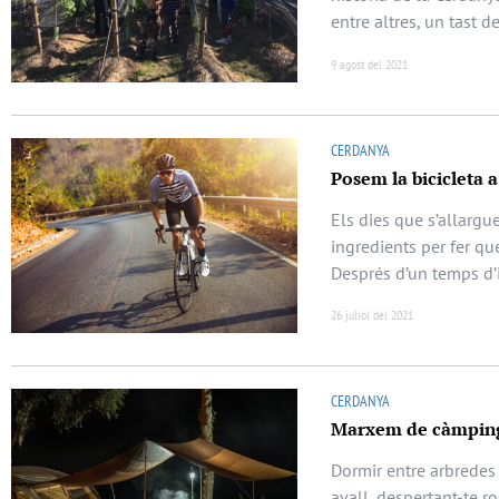
entre altres, un tast d
9 agost del 2021
CERDANYA
Posem la bicicleta a
Els dies que s’allargu
ingredients per fer qu
Després d’un temps d’i
26 juliol del 2021
CERDANYA
Marxem de càmpin
Dormir entre arbredes 
avall, despertant-te ro