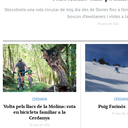
Descobreix una ruta circular de mig dia des de Dorres fins a l’
boscos d’avellaners i vistes a l
30 juliol del 2026
CERDANYA
CERDANY
Volta pels llacs de la Molina: ruta
Puig Farinós
en bicicleta familiar a la
30 març del 
Cerdanya
30 juny del 2026