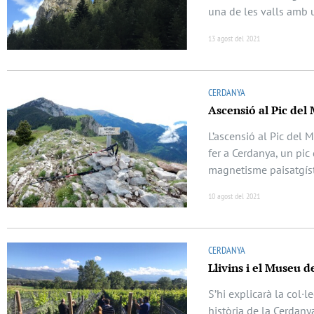
una de les valls amb 
13 agost del 2021
CERDANYA
Ascensió al Pic del
L’ascensió al Pic del 
fer a Cerdanya, un pi
magnetisme paisatgíst
10 agost del 2021
CERDANYA
Llivins i el Museu d
S’hi explicarà la col·
història de la Cerdanya i