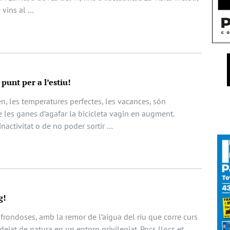
e vins al …
 punt per a l’estiu!
en, les temperatures perfectes, les vacances, són
e les ganes d’agafar la bicicleta vagin en augment.
nactivitat o de no poder sortir …
g!
frondoses, amb la remor de l’aigua del riu que corre curs
dejat de natura en un entorn privilegiat. Pocs llocs et