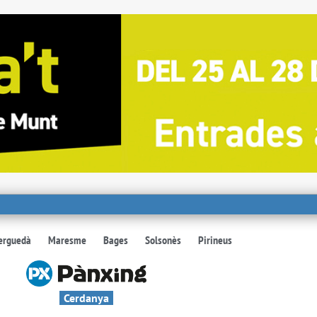
erguedà
Maresme
Bages
Solsonès
Pirineus
Cerdanya