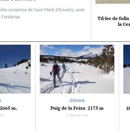
ermita romànica de Sant Martí d’Envalls, amb
a Cerdanya.
Til·ler de full
la Ce
A
CERDANYA
 2665 m.
Puig de la Feixa 2175 m
D
2026
27 febrer del 2026