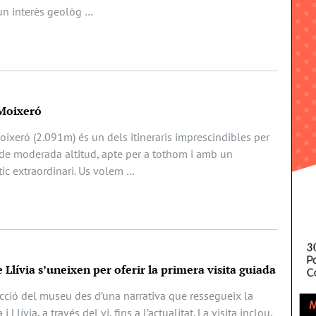
un interès geològ …
 Moixeró
Moixeró (2.091m) és un dels itineraris imprescindibles per
c de moderada altitud, apte per a tothom i amb un
ic extraordinari. Us volem …
e Llívia s’uneixen per oferir la primera visita guiada
lecció del museu des d’una narrativa que ressegueix la
 Llívia, a través del vi, fins a l’actualitat. La visita inclou,