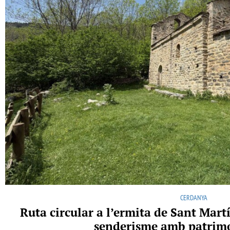
CERDANYA
Ruta circular a l’ermita de Sant Martí
senderisme amb patrimo