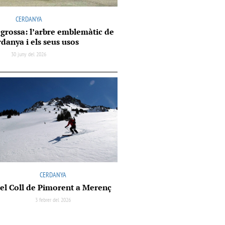
CERDANYA
a grossa: l’arbre emblemàtic de
rdanya i els seus usos
30 juny del 2026
CERDANYA
el Coll de Pimorent a Merenç
3 febrer del 2026