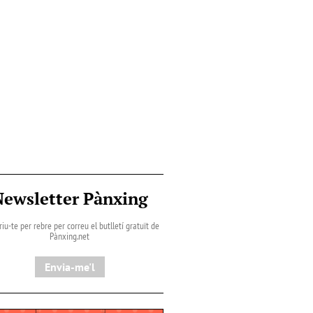
Newsletter Pànxing
iu-te per rebre per correu el butlletí gratuït de
Pànxing.net​
Envia-me'l