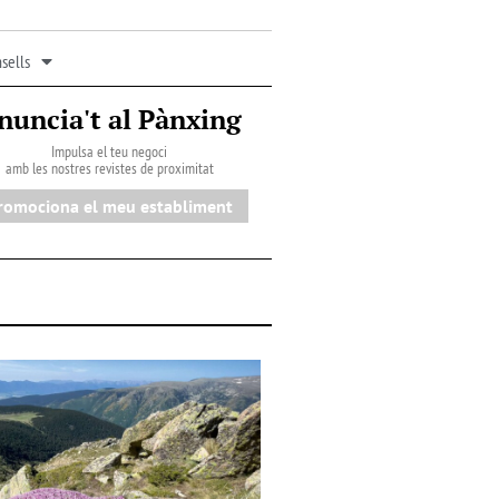
sells
nuncia't al Pànxing
Impulsa el teu negoci
amb les nostres revistes de proximitat
romociona el meu establiment