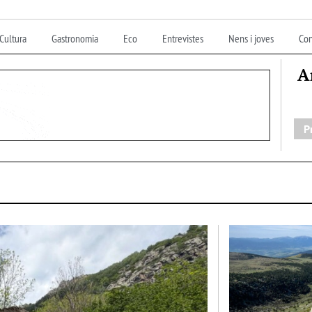
Cultura
Gastronomia
Eco
Entrevistes
Nens i joves
Con
A
P