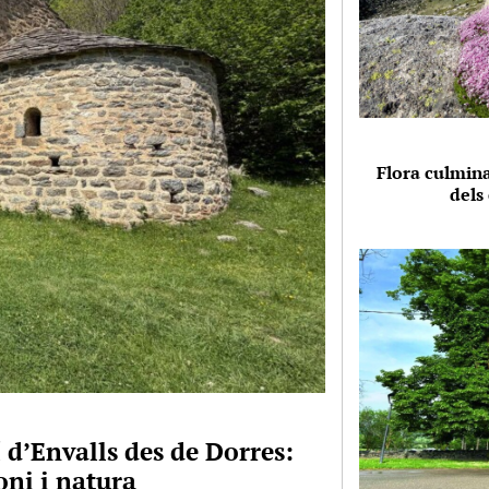
Flora culmina
dels
 d’Envalls des de Dorres:
ni i natura