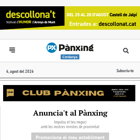
Cerdanya
Subscriu-te
6, agost del 2026
Anuncia't al Pànxing
Impulsa el teu negoci
amb les nostres revistes de proximitat
Promociona el meu establiment