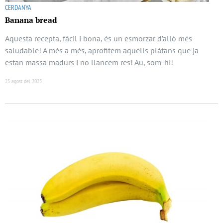
CERDANYA
Banana bread
Aquesta recepta, fàcil i bona, és un esmorzar d’allò més
saludable! A més a més, aprofitem aquells plàtans que ja
estan massa madurs i no llancem res! Au, som-hi!
25 agost del 2023