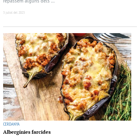
repassem alguns dels …
3 juliol del 2023
CERDANYA
Albergínies farcides