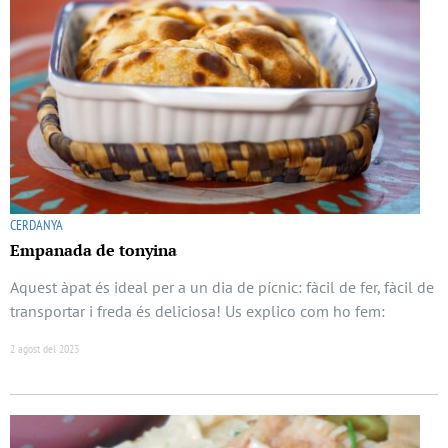
CERDANYA
Empanada de tonyina
Aquest àpat és ideal per a un dia de pícnic: fàcil de fer, fàcil de
transportar i freda és deliciosa! Us explico com ho fem:
2 agost del 2023