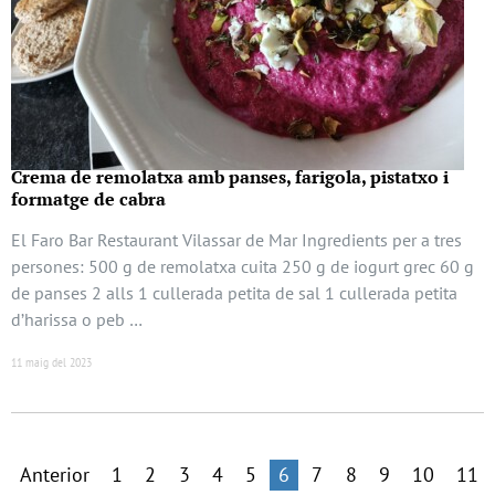
Crema de remolatxa amb panses, farigola, pistatxo i
formatge de cabra
El Faro Bar Restaurant Vilassar de Mar Ingredients per a tres
persones: 500 g de remolatxa cuita 250 g de iogurt grec 60 g
de panses 2 alls 1 cullerada petita de sal 1 cullerada petita
d’harissa o peb …
11 maig del 2023
Anterior
1
2
3
4
5
6
7
8
9
10
11