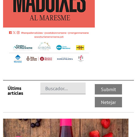
Últims
artícles