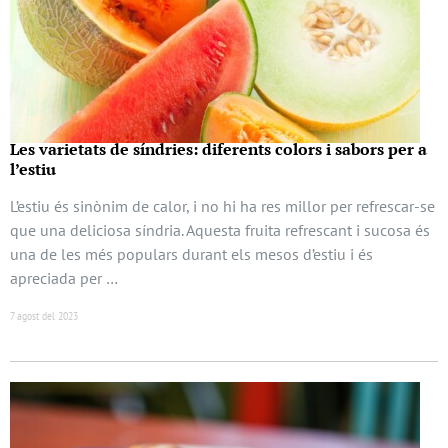
Les varietats de síndries: diferents colors i sabors per a
l’estiu
L’estiu és sinònim de calor, i no hi ha res millor per refrescar-se
que una deliciosa síndria. Aquesta fruita refrescant i sucosa és
una de les més populars durant els mesos d’estiu i és
apreciada per …
7 agost del 2023