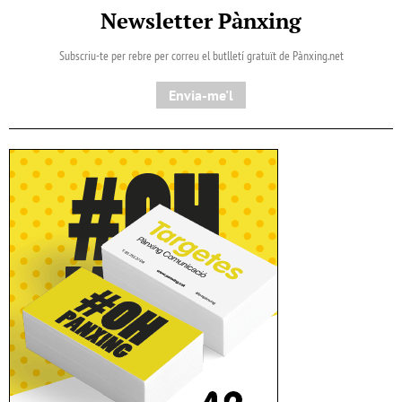
Newsletter Pànxing
Subscriu-te per rebre per correu el butlletí gratuït de Pànxing.net​
Envia-me'l