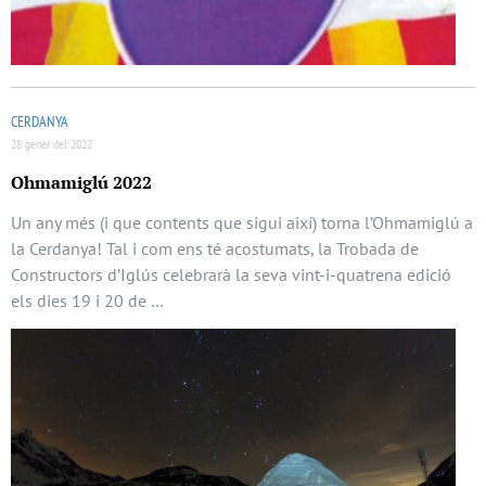
CERDANYA
28 gener del 2022
Ohmamiglú 2022
Un any més (i que contents que sigui així) torna l’Ohmamiglú a
la Cerdanya! Tal i com ens té acostumats, la Trobada de
Constructors d’Iglús celebrarà la seva vint-i-quatrena edició
els dies 19 i 20 de …