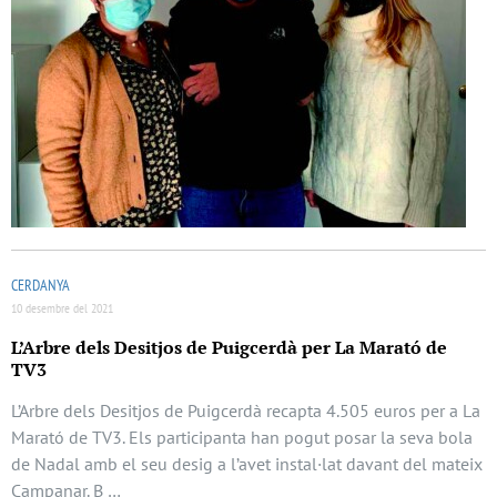
CERDANYA
10 desembre del 2021
L’Arbre dels Desitjos de Puigcerdà per La Marató de
TV3
L’Arbre dels Desitjos de Puigcerdà recapta 4.505 euros per a La
Marató de TV3. Els participanta han pogut posar la seva bola
de Nadal amb el seu desig a l’avet instal·lat davant del mateix
Campanar. B …