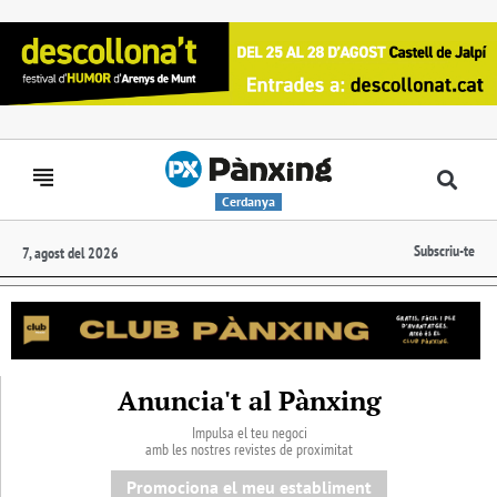
Cerdanya
Subscriu-te
7, agost del 2026
Anuncia't al Pànxing
Impulsa el teu negoci
amb les nostres revistes de proximitat
Promociona el meu establiment