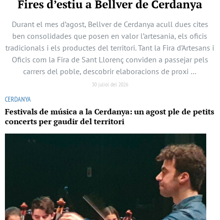
Fires d’estiu a Bellver de Cerdanya
Durant el mes d’agost, Bellver de Cerdanya acull dues cites
ben consolidades que posen en valor l’artesania, els oficis
tradicionals i els productes del territori. Tant la Fira d’Artesans i
Oficis com la Fira de Sant Llorenç conviden a passejar pels
carrers del poble, descobrir elaboracions de proxi …
30 juliol del 2026
CERDANYA
Festivals de música a la Cerdanya: un agost ple de petits
concerts per gaudir del territori