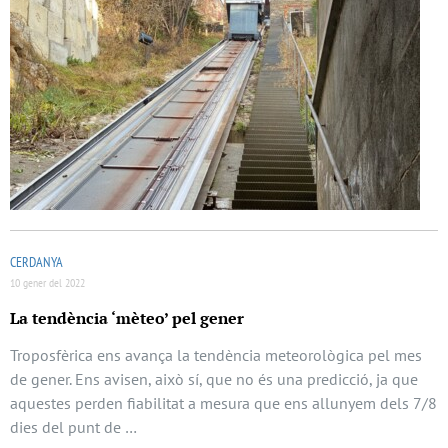
CERDANYA
10 gener del 2022
La tendència ‘mèteo’ pel gener
Troposfèrica ens avança la tendència meteorològica pel mes
de gener. Ens avisen, això sí, que no és una predicció, ja que
aquestes perden fiabilitat a mesura que ens allunyem dels 7/8
dies del punt de …