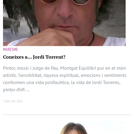
MARESME
Coneixes a… Jordi Torrent?
Pintor, músic i Jutge de Pau. Montgat Equilibri pur en el món
artístic. Sensibilitat, riquesa espiritual, emocions i sentiments
conformen una vida polifacètica, la vida de Jordi Torrents,
pintor d’ofi …
7 abril del 2016