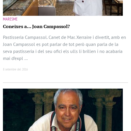
MARESME
Coneixes a… Joan Campassol?
Pastisseria Campassol. Canet de Mar. Xerraire i divertit, amb en
Joan Campassol es pot parlar de tot però quan parla de la
seva pastisseria i del seu ofici els ulls li brillen i no acabaria
mai d’expl …
8 setembre del 2016