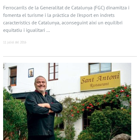
Ferrocarrils de la Generalitat de Catalunya (FGC) dinamitza i
fomenta el turisme i la pràctica de l’esport en indrets
característics de Catalunya, aconseguint així un equilibri
equitatiu i igualitari …
11 juliol del 2016