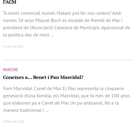
l’ACM
“A nivell comercial només Mataró pot fer-nos ombra”. Amb
només 38 anys Miquel Buch és alcalde de Premià de Mar i
president de l’Associació Catalana de Municipis. Apassionat de
la política des de molt …
8 març del 2016
MARESME
Coneixes a… Benet i Pau Masvidal?
Forn Masvidal. Canet de Mar. El Pau representa la cinquena
generació d’una família, els Masvidal, que fa més de 100 anys
que elaboren pa a Canet de Mar. Un pa artesanal, fet a la
manera tradicional i …
8 febrer del 2016