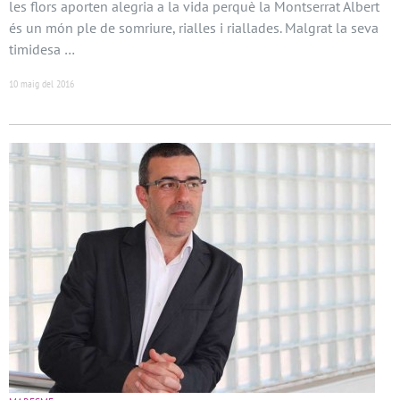
les flors aporten alegria a la vida perquè la Montserrat Albert
és un món ple de somriure, rialles i riallades. Malgrat la seva
timidesa …
10 maig del 2016