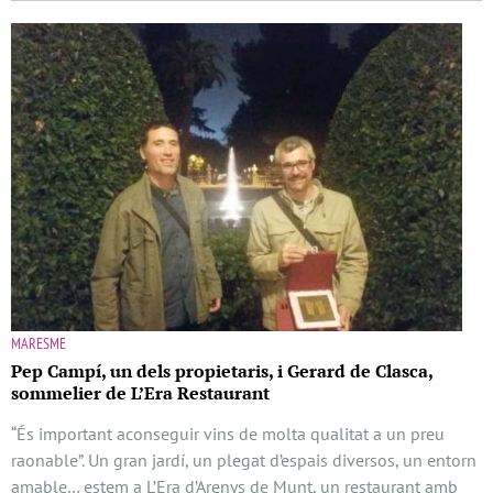
MARESME
Pep Campí, un dels propietaris, i Gerard de Clasca,
sommelier de L’Era Restaurant
“És important aconseguir vins de molta qualitat a un preu
raonable”. Un gran jardí, un plegat d’espais diversos, un entorn
amable… estem a L’Era d’Arenys de Munt, un restaurant amb