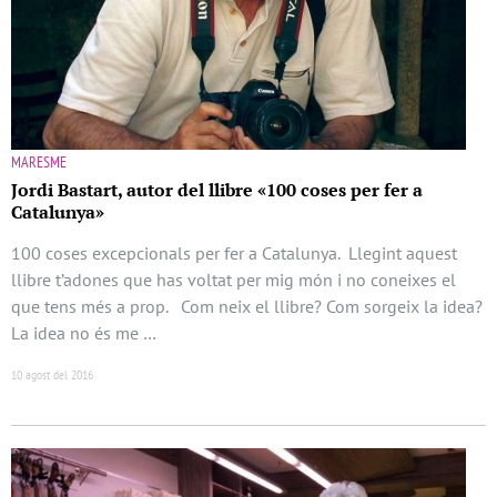
MARESME
Jordi Bastart, autor del llibre «100 coses per fer a
Catalunya»
100 coses excepcionals per fer a Catalunya. Llegint aquest
llibre t’adones que has voltat per mig món i no coneixes el
que tens més a prop. Com neix el llibre? Com sorgeix la idea?
La idea no és me …
10 agost del 2016