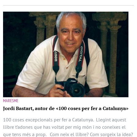
MARESME
Jordi Bastart, autor de «100 coses per fer a Catalunya»
100 coses excepcionals per fer a Catalunya. Llegint aquest
llibre t’adones que has voltat per mig món i no coneixes el
que tens més a prop. Com neix el llibre? Com sorgeix la idea?