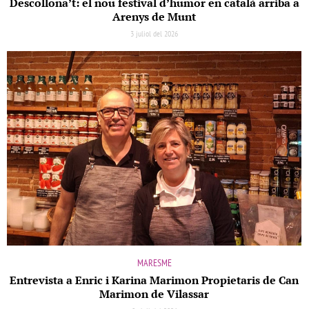
Descollona’t: el nou festival d’humor en català arriba a
Arenys de Munt
3 juliol del 2026
MARESME
Entrevista a Enric i Karina Marimon Propietaris de Can
Marimon de Vilassar