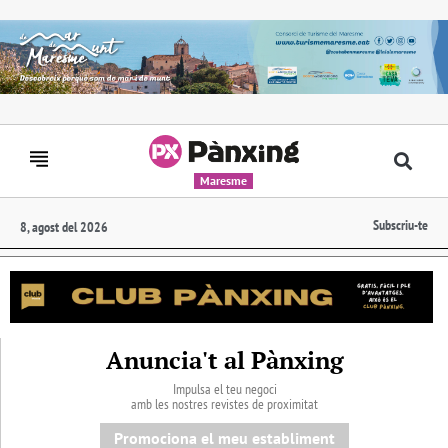
Maresme
Subscriu-te
8, agost del 2026
Anuncia't al Pànxing
Impulsa el teu negoci
amb les nostres revistes de proximitat
Promociona el meu establiment