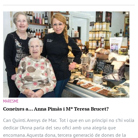
MARESME
Coneixes a… Anna Pimàs i Mª Teresa Brucet?
Can Quintí. Arenys de Mar. Tot i que en un principi no s’hi volia
dedicar l’Anna parla del seu ofici amb una alegria que
encomana. Aquesta dona, tercera generació de dones de la