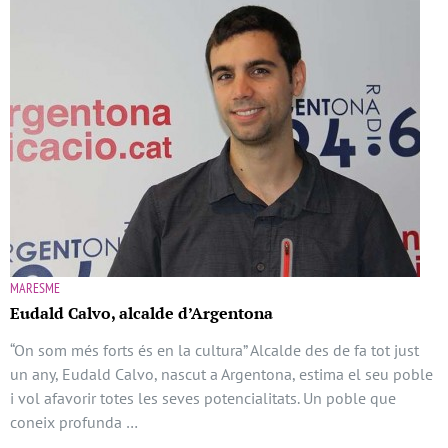
MARESME
Eudald Calvo, alcalde d’Argentona
“On som més forts és en la cultura” Alcalde des de fa tot just
un any, Eudald Calvo, nascut a Argentona, estima el seu poble
i vol afavorir totes les seves potencialitats. Un poble que
coneix profunda …