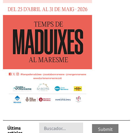
Últims
artícles