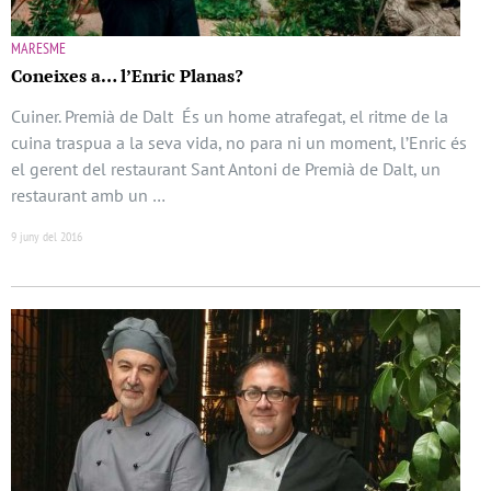
MARESME
Coneixes a… l’Enric Planas?
Cuiner. Premià de Dalt És un home atrafegat, el ritme de la
cuina traspua a la seva vida, no para ni un moment, l’Enric és
el gerent del restaurant Sant Antoni de Premià de Dalt, un
restaurant amb un …
9 juny del 2016