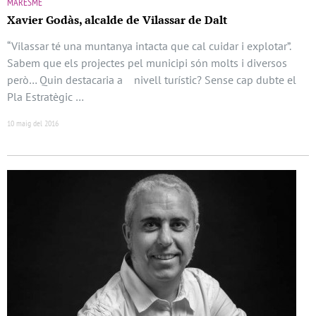
MARESME
Xavier Godàs, alcalde de Vilassar de Dalt
“Vilassar té una muntanya intacta que cal cuidar i explotar”.
Sabem que els projectes pel municipi són molts i diversos
però… Quin destacaria a nivell turístic? Sense cap dubte el
Pla Estratègic …
10 maig del 2016